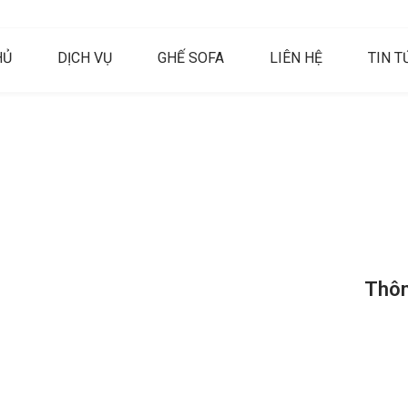
HỦ
DỊCH VỤ
GHẾ SOFA
LIÊN HỆ
TIN T
Sofa Tại Nhà
Thôn
 Lượng Giá Rẻ