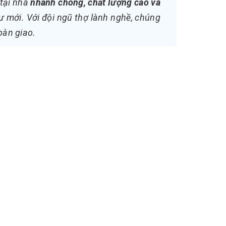
 tại nhà
nhanh chóng, chất lượng cao và
ư mới. Với đội ngũ thợ lành nghề, chúng
bàn giao.