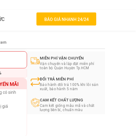
ỨC
BÁO GIÁ NHANH 24/24
xem
MIỄN PHÍ VẬN CHUYỂN
Vận chuyển và lắp đặt miễn phí
toàn bộ Quận Huyện Tp.HCM
%
ĐỔI TRẢ MIỄN PHÍ
YẾN MÃI
Bảo hành đổi trả 100% khi lỗi sản
xuất, bảo hành 5 năm
g có sinh
CAM KẾT CHẤT LƯỢNG
Cam kết giống mẫu mã và chất
ị giá
lượng bền bỉ, chuẩn màu