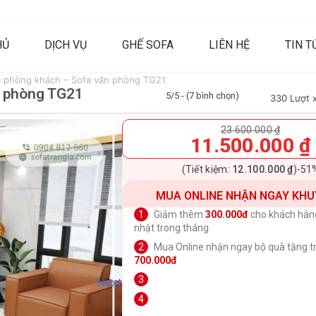
HỦ
DỊCH VỤ
GHẾ SOFA
LIÊN HỆ
TIN T
a phòng khách – Sofa văn phòng TG21
n phòng TG21
5/5 - (7 bình chọn)
330 Lượt 
23.600.000
₫
11.500.000
₫
(Tiết kiệm:
12.100.000
₫
)
-51
MUA ONLINE NHẬN NGAY KHU
Giảm thêm
300.000đ
cho khách hàn
nhật trong tháng
Mua Online nhận ngay bộ quà tặng tr
700.000đ
Next