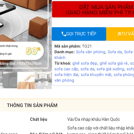
ĐẶT MUA SẢN PHẨM
(GIAO HÀNG MIỄN PHÍ TP
GỌI TRỰC TIẾP
TƯ V
Mã sản phẩm:
TG21
Danh mục:
Sofa văn phòng
,
Sofa da
,
Sofa
khách
Từ khoá:
ghế sofa đẹp
,
ghế sofa giá rẻ
,
s
sofa cao cấp
,
sofa da
,
sofa giá xưởng
,
sof
sofa hiện đại
,
sofa khuyến mãi
,
sofa phòn
văn phòng
THÔNG TIN SẢN PHẨM
Chất liệu
Vải/Da nhập khẩu Hàn Quốc
Sofa cao cấp với chất liệu nhập khẩ