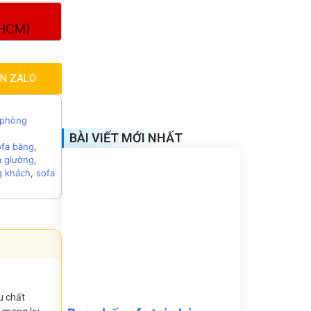
.HCM)
ẤN ZALO
 phòng
BÀI VIẾT MỚI NHẤT
ofa băng
,
a giường
,
g khách
,
sofa
u chất