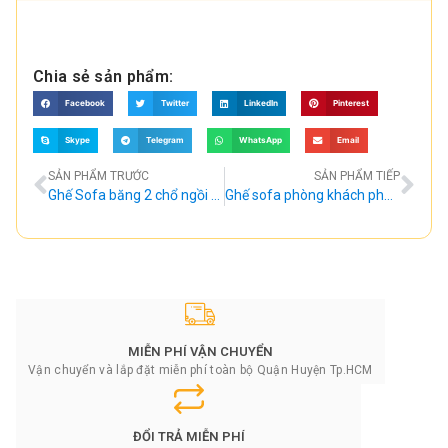
Chia sẻ sản phẩm:
Facebook
Twitter
LinkedIn
Pinterest
Skype
Telegram
WhatsApp
Email
SẢN PHẨM TRƯỚC
SẢN PHẨM TIẾP
Ghế Sofa băng 2 chổ ngồi giá rẻ – TG06
Ghế sofa phòng khách phong cách hiện đại – TG08
MIỄN PHÍ VẬN CHUYỂN
Vận chuyển và lắp đặt miễn phí toàn bộ Quận Huyện Tp.HCM
ĐỔI TRẢ MIỄN PHÍ