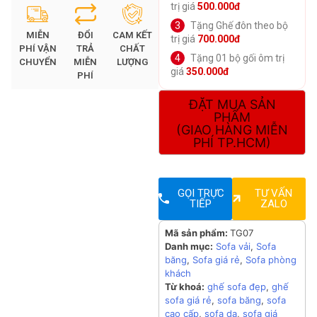
trị giá
500.000đ
Tặng Ghế đôn theo bộ
MIỄN
ĐỔI
CAM KẾT
trị giá
700.000đ
PHÍ VẬN
TRẢ
CHẤT
Tặng 01 bộ gối ôm trị
CHUYỂN
MIỄN
LƯỢNG
giá
350.000đ
PHÍ
ĐẶT MUA SẢN
PHẨM
(GIAO HÀNG MIỄN
PHÍ TP.HCM)
GỌI TRỰC
TƯ VẤN
TIẾP
ZALO
Mã sản phẩm:
TG07
Danh mục:
Sofa vải
,
Sofa
băng
,
Sofa giá rẻ
,
Sofa phòng
khách
Từ khoá:
ghế sofa đẹp
,
ghế
sofa giá rẻ
,
sofa băng
,
sofa
cao cấp
,
sofa da
,
sofa giá