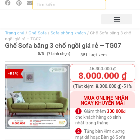
TRANG CHỦ
DỊCH VỤ
GHẾ SOFA
LIÊN HỆ
TIN TỨC
Trang chủ
/
Ghế Sofa
/
Sofa phòng khách
/ Ghế Sofa băng 3 chổ
ngồi giá rẻ – TG07
Ghế Sofa băng 3 chổ ngồi giá rẻ – TG07
5/5 - (7 bình chọn)
361 Lượt xem
16.300.000
₫
8.000.000
₫
-51%
(Tiết kiệm:
8.300.000
₫
)
-51%
MUA ONLINE NHẬN
NGAY KHUYẾN MÃI
Giảm thêm
300.000đ
cho khách hàng có sinh
nhật trong tháng
Tặng bàn Kim cương
mặt đá hoặc Bàn gỗ Sofa