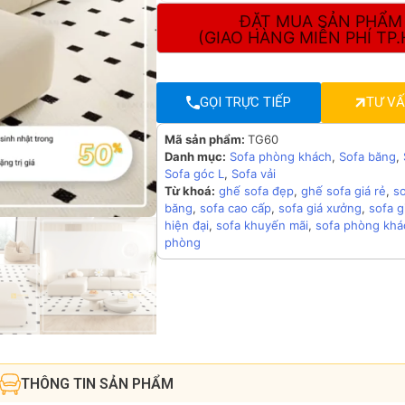
ĐẶT MUA SẢN PHẨM
(GIAO HÀNG MIỄN PHÍ TP
GỌI TRỰC TIẾP
TƯ V
Mã sản phẩm:
TG60
Danh mục:
Sofa phòng khách
,
Sofa băng
,
Sofa góc L
,
Sofa vải
Từ khoá:
ghế sofa đẹp
,
ghế sofa giá rẻ
,
s
băng
,
sofa cao cấp
,
sofa giá xưởng
,
sofa 
hiện đại
,
sofa khuyến mãi
,
sofa phòng khá
phòng
THÔNG TIN SẢN PHẨM