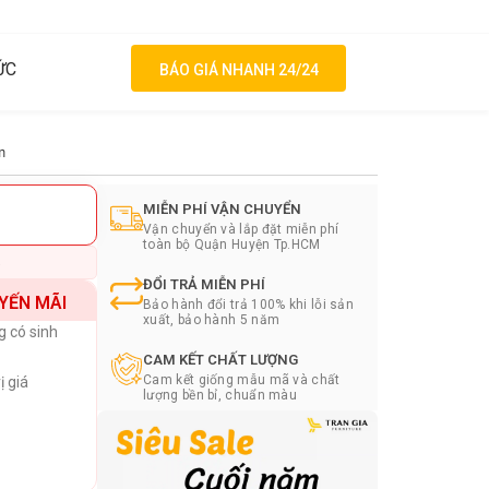
ỨC
BÁO GIÁ NHANH 24/24
m
MIỄN PHÍ VẬN CHUYỂN
Vận chuyển và lắp đặt miễn phí
toàn bộ Quận Huyện Tp.HCM
%
ĐỔI TRẢ MIỄN PHÍ
YẾN MÃI
Bảo hành đổi trả 100% khi lỗi sản
xuất, bảo hành 5 năm
g có sinh
CAM KẾT CHẤT LƯỢNG
Cam kết giống mẫu mã và chất
ị giá
lượng bền bỉ, chuẩn màu