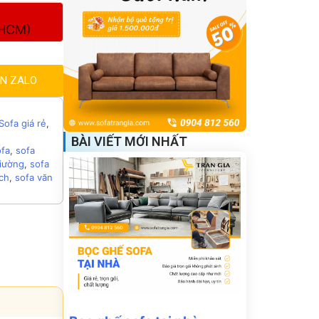
.HCM)
ẤN ZALO
Sofa giá rẻ
,
BÀI VIẾT MỚI NHẤT
ofa
,
sofa
giường
,
sofa
ch
,
sofa văn