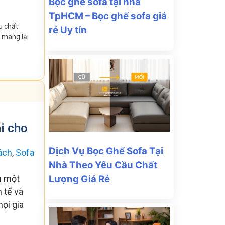
Bọc ghế sofa tại nhà
TpHCM – Bọc ghế sofa giá
u chất
rẻ Uy tín
, mang lại
i cho
Dịch Vụ Bọc Ghế Sofa Tại
ách
,
Sofa
Nhà Theo Yêu Cầu Chất
Lượng Giá Rẻ
au một
 tế và
ọi gia