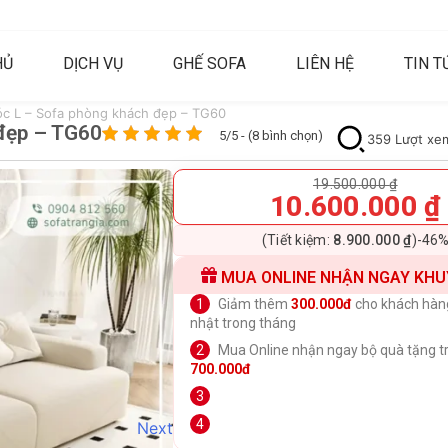
HỦ
DỊCH VỤ
GHẾ SOFA
LIÊN HỆ
TIN T
óc L – Sofa phòng khách đẹp – TG60
 đẹp – TG60
5/5 - (8 bình chọn)
359 Lượt xe
19.500.000
₫
10.600.000
₫
(Tiết kiệm:
8.900.000
₫
)
-46
MUA ONLINE NHẬN NGAY KHU
Giảm thêm
300.000đ
cho khách hàn
nhật trong tháng
Mua Online nhận ngay bộ quà tặng tr
700.000đ
Next